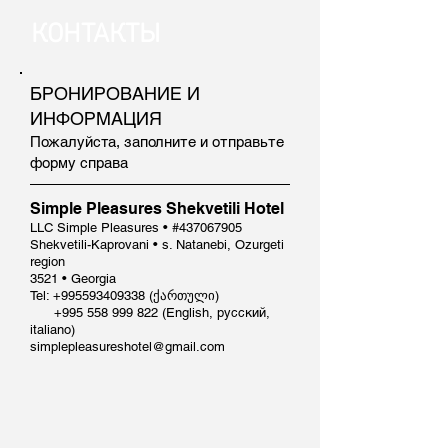
КОНТАКТЫ
БРОНИРОВАНИЕ И
ИНФОРМАЦИЯ
Пожалуйста, заполните и отправьте
форму справа
Simple Pleasures Shekvetili Hotel
LLC Simple Pleasures • #437067905
Shekvetili-Kaprovani • s. Natanebi, Ozurgeti
region
3521 • Georgia
Tel:
+995593409338
(ქართული)
+995 558 999 822
(English, русский,
italiano)
simplepleasureshotel@gmail.com