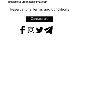
simplepleasureshotel@gmail.com
Reservations Terms and Conditions
Contact us