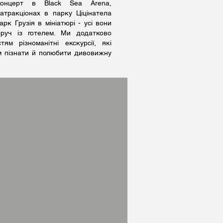
онцерт в Black Sea Arena,
атракціонах в парку Ціцінатела
арк Грузія в мініатюрі - усі вони
оруч із готелем. Ми додатково
тям різноманітні екскурсії, які
 пізнати й полюбити дивовижну