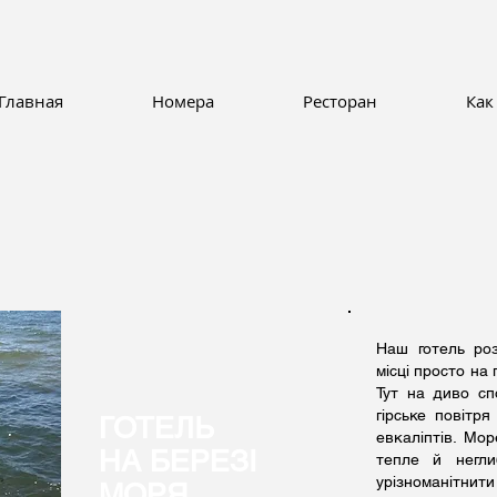
Главная
Номера
Ресторан
Как
Наш готель ро
місці просто на
Тут на диво сп
гірське повітря
ГОТЕЛЬ
евкаліптів. Мор
НА БЕРЕЗI
тепле й негли
урізноманітнит
МОРЯ