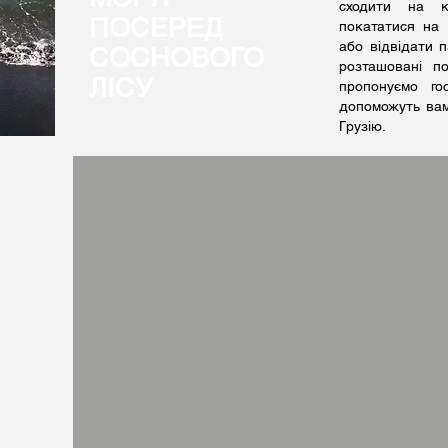
сходити на к
ПОСЕРЕД
покататися на 
або відвідати п
СОСНОВОГО
розташовані п
ЛIСУ
пропонуємо гос
допоможуть вам
Грузію.