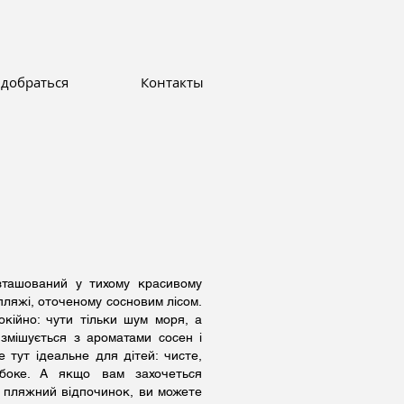
 добраться
Контакты
зташований у тихому красивому
 пляжі, оточеному сосновим лісом.
окійно: чути тільки шум моря, а
 змішується з ароматами сосен і
е тут ідеальне для дітей: чисте,
боке. А якщо вам захочеться
и пляжний відпочинок, ви можете