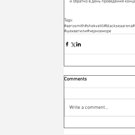
и обратно в день проведения конце
Tags:
#aerosmith
#shekvetili
#blackseaarena
#
#шекветили
#черноеморе
Comments
Write a comment...