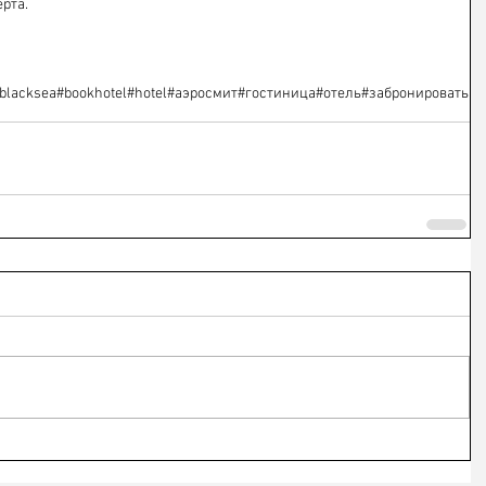
рта.
blacksea
#bookhotel
#hotel
#аэросмит
#гостиница
#отель
#забронировать