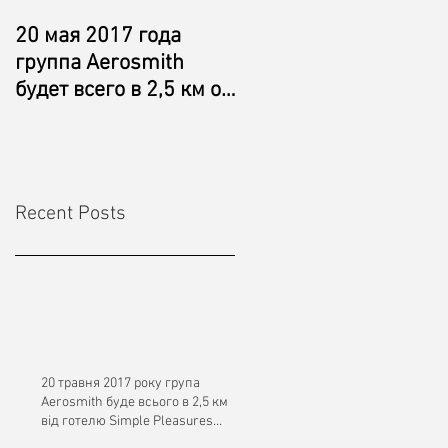
20 мая 2017 года
Aerosmith is just 2.5
группа Aerosmith
km away from Simple
будет всего в 2,5 км от
Pleasures Shekvetili
гостиницы Simple
Hotel on May 20, 2017
Pleasures Shekvetili
Recent Posts
20 травня 2017 року група
Aerosmith буде всього в 2,5 км
від готелю Simple Pleasures
Shekvetili