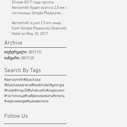
20 мая 2017 года группа
Aerosmith будет всего в 2,5 км от
гостиницы Simple Pleasures
Shekvetili
Aerosmith is just 2.5 km away
from Simple Pleasures Shekvetili
Hotel on May 20, 2017
Archive
თებერვალი, 2017
(1)
1 post
იანვარი, 2017
(2)
2 posts
Search By Tags
#aerosmith
#blacksea
#blackseaarena
#bookhotel
#georgia
#hotel
#may20
#shekvetili
#аэросмит
#гостиница
#забронировать
#отель
#черноеморе
#шекветили
Follow Us