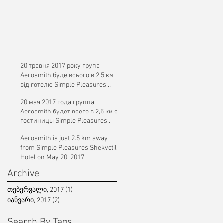
20 травня 2017 року група
Aerosmith буде всього в 2,5 км
від готелю Simple Pleasures
Shekvetili
20 мая 2017 года группа
Aerosmith будет всего в 2,5 км от
гостиницы Simple Pleasures
Shekvetili
Aerosmith is just 2.5 km away
from Simple Pleasures Shekvetili
Hotel on May 20, 2017
Archive
თებერვალი, 2017
(1)
1 post
იანვარი, 2017
(2)
2 posts
Search By Tags