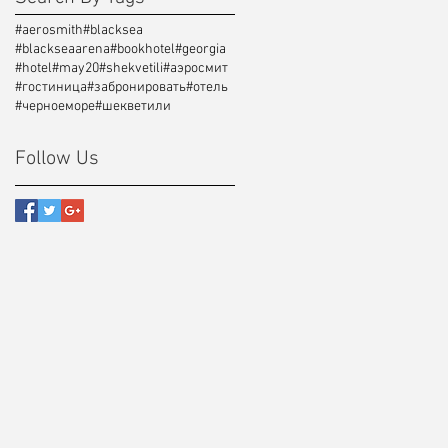
#aerosmith
#blacksea
#blackseaarena
#bookhotel
#georgia
#hotel
#may20
#shekvetili
#аэросмит
#гостиница
#забронировать
#отель
#черноеморе
#шекветили
Follow Us