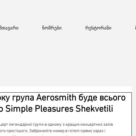
მთავარი
ნომრები
რესტორანი
ку група Aerosmith буде всього
ю Simple Pleasures Shekvetili
нцерт легендарної групи в одному з кращих концертних залів 
ого простішого. Забронюйте номер в готелі прямо зараз і 