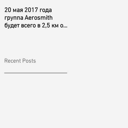
20 мая 2017 года
Aerosmith is just 2.5
группа Aerosmith
km away from Simple
будет всего в 2,5 км от
Pleasures Shekvetili
гостиницы Simple
Hotel on May 20, 2017
Pleasures Shekvetili
Recent Posts