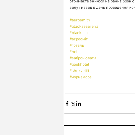
отримаєте знижки на раннє бронюв
залу і назад в день проведення ко
#aerosmith
#blackseaarena
#blacksea
#аєросмiт
#готель
#hotel
#забронювати
#bookhotel
#shekvetili
#чорнеморе