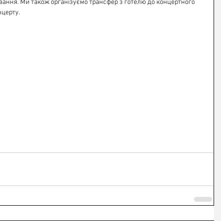
ання. Ми також організуємо трансфер з готелю до концертного 
нцерту.