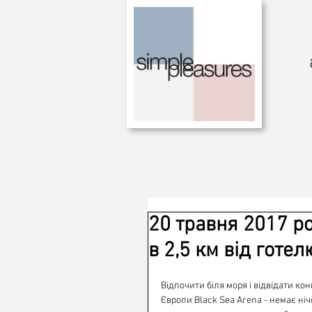
20 травня 2017 ро
в 2,5 км від готел
Відпочити біля моря і відвідати ко
Європи Black Sea Arena - немає ніч