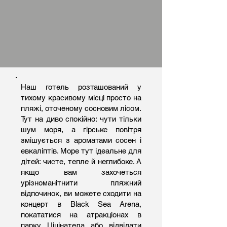
Наш готель розташований у
тихому красивому місці просто на
пляжі, оточеному сосновим лісом.
Тут на диво спокійно: чути тільки
шум моря, а гірське повітря
змішується з ароматами сосен і
евкаліптів. Море тут ідеальне для
дітей: чисте, тепле й неглибоке. А
якщо вам захочеться
урізноманітнити пляжний
відпочинок, ви можете сходити на
концерт в Black Sea Arena,
покататися на атракціонах в
парку Ціцінатела або відвідати