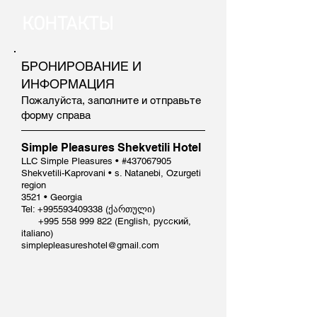
КОНТАКТЫ
БРОНИРОВАНИЕ И
ИНФОРМАЦИЯ
Пожалуйста, заполните и отправьте
форму справа
Simple Pleasures Shekvetili Hotel
LLC Simple Pleasures • #437067905
Shekvetili-Kaprovani • s. Natanebi, Ozurgeti
region
3521 • Georgia
Tel:
+995593409338
(ქართული)
+995 558 999 822
(English, русский,
italiano)
simplepleasureshotel@gmail.com