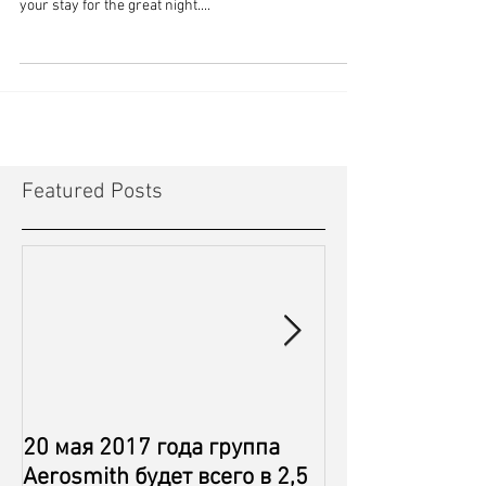
your stay for the great night....
Featured Posts
20 мая 2017 года группа
Aerosmith is ju
Aerosmith будет всего в 2,5
away from Simp