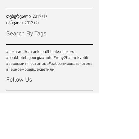
თებერვალი, 2017
(1)
1 post
იანვარი, 2017
(2)
2 posts
Search By Tags
#aerosmith
#blacksea
#blackseaarena
#bookhotel
#georgia
#hotel
#may20
#shekvetili
#аэросмит
#гостиница
#забронировать
#отель
#черноеморе
#шекветили
Follow Us
Simple Pleasures Shekvetili Hotel
შპს სიმპლ პლეჟეს • LLC Simple Pleasures •
#437067905
შეკვეთილი-კაპროვანი • სოფ. ნატანები, გურია