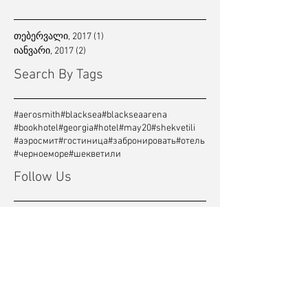
თებერვალი, 2017
(1)
1 post
იანვარი, 2017
(2)
2 posts
Search By Tags
#aerosmith
#blacksea
#blackseaarena
#bookhotel
#georgia
#hotel
#may20
#shekvetili
#аэросмит
#гостиница
#забронировать
#отель
#черноеморе
#шекветили
Follow Us
Simple Pleasures Shekvetili Hotel
შპს სიმპლ პლეჟეს • LLC Simple Pleasures •
#437067905
შეკვეთილი-კაპროვანი • სოფ. ნატანები, გურია