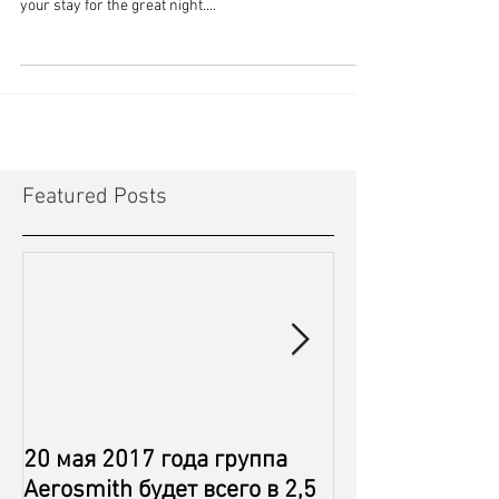
your stay for the great night....
Featured Posts
20 мая 2017 года группа
Aerosmith is ju
Aerosmith будет всего в 2,5
away from Simp